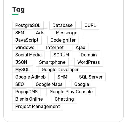
Tag
PostgreSQL
Database
CURL
SEM
Ads
Messenger
JavaScript
CodeIgniter
Windows
Internet
Ajax
Social Media
SCRUM
Domain
JSON
Smartphone
WordPress
MySQL
Google Developer
Google AdMob
SMM
SQL Server
SEO
Google Maps
Google
PopojiCMS
Google Play Console
Bisnis Online
Chatting
Project Management