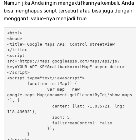
Namun jika Anda ingin mengaktifkannya kembali, Anda
bisa menghapus script tersebut atau bisa juga dengan
mengganti value-nya menjadi true.
<html>

<head> 

<title> Google Maps API: Control streetView 
</title>

<script 
src="https://maps.googleapis.com/maps/api/js?
key=YOUR_API_KEY&callback=initMap" async defer>
</script>

<script type="text/javascript">

	function initMap() {

		var map = new 
google.maps.Map(document.getElementById('show_maps
'), {

		  center: {lat: -1.035721, lng: 
118.436931},

		  zoom: 5,

                  fullscreenControl: false

		});

	}

</script>
