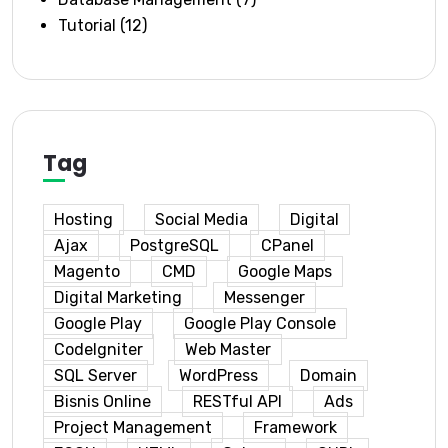
Tutorial
(12)
Tag
Hosting
Social Media
Digital
Ajax
PostgreSQL
CPanel
Magento
CMD
Google Maps
Digital Marketing
Messenger
Google Play
Google Play Console
CodeIgniter
Web Master
SQL Server
WordPress
Domain
Bisnis Online
RESTful API
Ads
Project Management
Framework