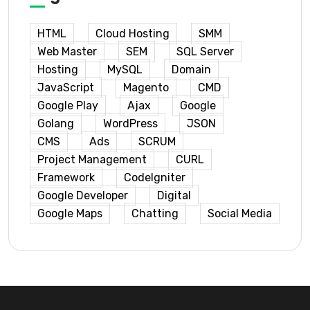
HTML
Cloud Hosting
SMM
Web Master
SEM
SQL Server
Hosting
MySQL
Domain
JavaScript
Magento
CMD
Google Play
Ajax
Google
Golang
WordPress
JSON
CMS
Ads
SCRUM
Project Management
CURL
Framework
CodeIgniter
Google Developer
Digital
Google Maps
Chatting
Social Media