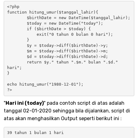
<?php

function hitung_umur($tanggal_lahir){

	$birthDate = new DateTime($tanggal_lahir);

	$today = new DateTime("today");

	if ($birthDate > $today) { 

	    exit("0 tahun 0 bulan 0 hari");

	}

	$y = $today->diff($birthDate)->y;

	$m = $today->diff($birthDate)->m;

	$d = $today->diff($birthDate)->d;

	return $y." tahun ".$m." bulan ".$d." 
hari";

}

echo hitung_umur("1980-12-01");

?>
"
Hari ini (today)
" pada contoh script di atas adalah
tanggal 02-01-2020 sehingga bila dijalankan, script di
atas akan menghasilkan Output seperti berikut ini :
39 tahun 1 bulan 1 hari